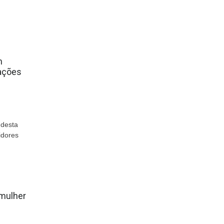
m
ações
 desta
idores
 mulher