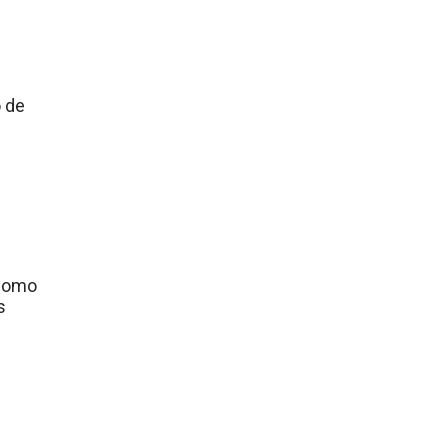
 de
 como
s