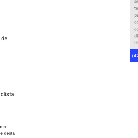
 de
clista
uma
de desta