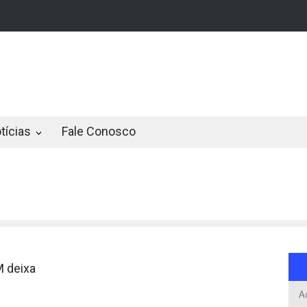
rmãos de 7 e 14 anos morrem atropelado...
STF derruba restrição a 
tícias
Fale Conosco
M deixa