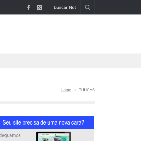
compra de veí...
Home
TIJUCAS