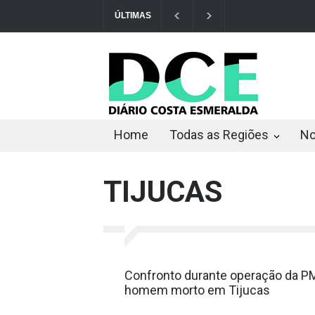
ÚLTIMAS
Av. Nereu Ramos terá interdição parci...
I
Home
Todas as Regiões
No
TIJUCAS
Confronto durante operação da P
homem morto em Tijucas