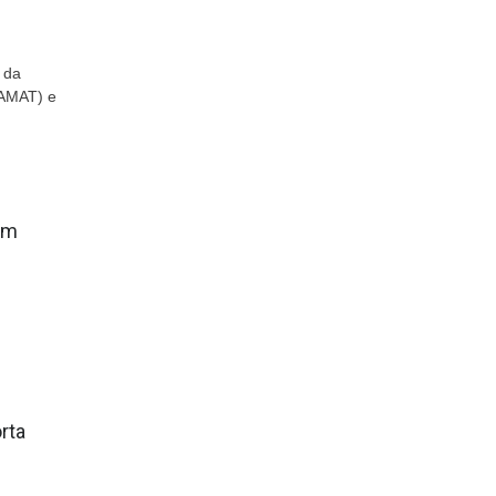
o da
FAMAT) e
 em
rta