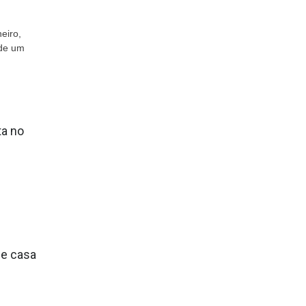
eiro,
 de um
ta no
de casa