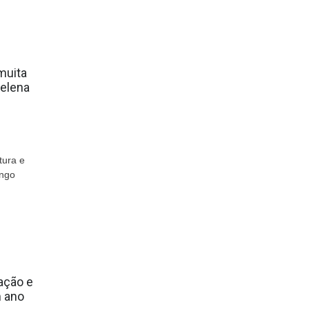
muita
Helena
tura e
ingo
zação e
m ano